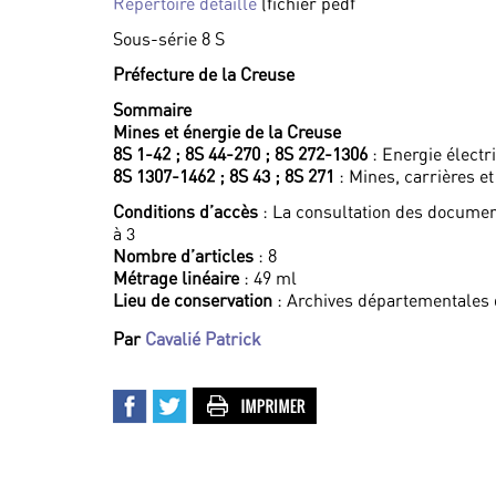
Répertoire détaillé
(fichier pedf
Sous-série 8 S
Préfecture de la Creuse
Sommaire
Mines et énergie de la Creuse
8S 1-42 ; 8S 44-270 ; 8S 272-1306
: Energie électr
8S 1307-1462 ; 8S 43 ; 8S 271
: Mines, carrières e
Conditions d’accès
: La consultation des documen
à 3
Nombre d’articles
: 8
Métrage linéaire
: 49 ml
Lieu de conservation
: Archives départementales 
Par
Cavalié Patrick