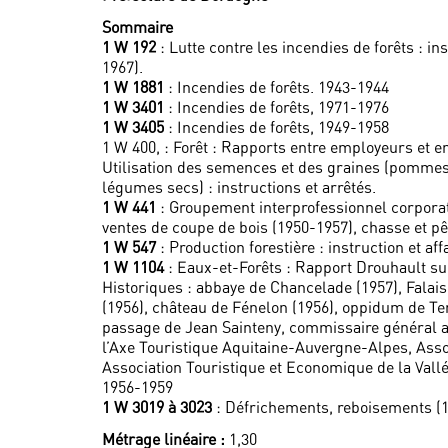
Sommaire
1 W 192
: Lutte contre les incendies de forêts : 
1967).
1 W 1881
: Incendies de forêts. 1943-1944
1 W 3401
: Incendies de forêts, 1971-1976
1 W 3405
: Incendies de forêts, 1949-1958
1 W 400, : Forêt : Rapports entre employeurs et e
Utilisation des semences et des graines (pommes 
légumes secs) : instructions et arrêtés.
1 W 441
: Groupement interprofessionnel corporatif
ventes de coupe de bois (1950-1957), chasse et p
1 W 547
: Production forestière : instruction et af
1 W 1104
: Eaux-et-Forêts : Rapport Drouhault sur
Historiques : abbaye de Chancelade (1957), Fala
(1956), château de Fénelon (1956), oppidum de Te
passage de Jean Sainteny, commissaire général a
l’Axe Touristique Aquitaine-Auvergne-Alpes, Asso
Association Touristique et Economique de la Vall
1956-1959
1 W 3019 à 3023
: Défrichements, reboisements (1
Métrage linéaire :
1,30