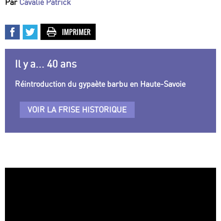
Par
Cavalié Patrick
Il y a... 40 ans
Réintroduction du gypaète barbu en Haute-Savoie
VOIR LA FRISE HISTORIQUE