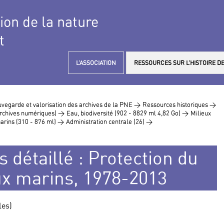
tion de la nature
t
L’ASSOCIATION
RESSOURCES SUR L’HISTOIRE DE
vegarde et valorisation des archives de la PNE >
Ressources historiques >
 archives numériques) >
Eau, biodiversité (902 - 8829 ml 4,82 Go) >
Milieux
marins (310 - 876 ml) >
Administration centrale (26) >
 détaillé : Protection du
eux marins, 1978-2013
les)