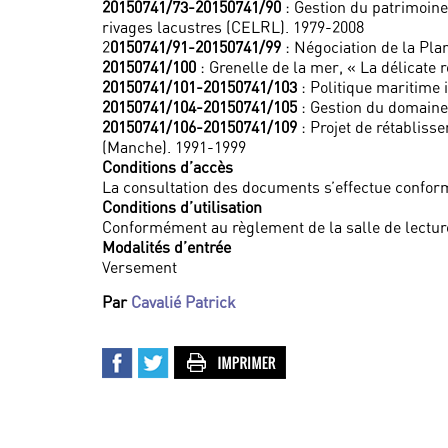
20150741/73-20150741/90
: Gestion du patrimoine 
rivages lacustres (CELRL). 1979-2008
2
0150741/91-20150741/99
: Négociation de la Pla
20150741/100
: Grenelle de la mer, « La délicate 
20150741/101-20150741/103
: Politique maritime 
20150741/104-20150741/105
: Gestion du domaine 
20150741/106-20150741/109
: Projet de rétablis
(Manche). 1991-1999
Conditions d’accès
La consultation des documents s’effectue confor
Conditions d’utilisation
Conformément au règlement de la salle de lectur
Modalités d’entrée
Versement
Par
Cavalié Patrick