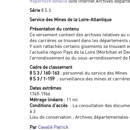
Répertoire détaillé
(site Internet Archives départ
Série
8 S 3
Service des Mines de la Loire-Atlantique
Présentation du contenu
Ce versement contient des archives relatives au c
des carrières se trouvant dans les départements 
Y sont rattachés certains gisements se trouvant 
l’actuelle région Pays de la Loire (Morbihan et D
l’arrondissement ou du sous-arrondissement de 
Cadre de classement
8 S 3 / 160-163
: personnel du service des Mines
8 S 3 / 1-159
: surveillance des mines et carrière
Dates extrêmes
1749-1966
Métrage linéaire
: 11 ml
Conditions d’accès
: La consultation des documen
à 3
Lieu de conservation : Archives départementales 
Par
Cavalié Patrick