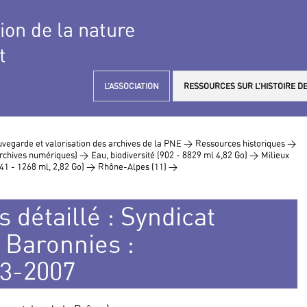
tion de la nature
t
L’ASSOCIATION
RESSOURCES SUR L’HISTOIRE DE
vegarde et valorisation des archives de la PNE >
Ressources historiques >
 archives numériques) >
Eau, biodiversité (902 - 8829 ml 4,82 Go) >
Milieux
41 - 1268 ml, 2,82 Go) >
Rhône-Alpes (11) >
 détaillé : Syndicat
Baronnies :
73-2007