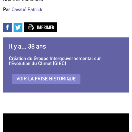
Par
Cavalié Patrick
Il y a... 38 ans
Création du Groupe Intergouvernemental sur
l’Évolution du Climat (GIEC)
VOIR LA FRISE HISTORIQUE