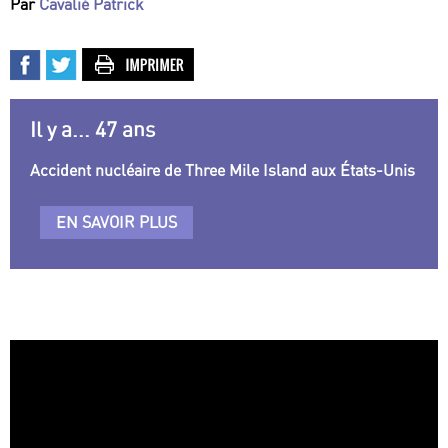
Par
Cavalié Patrick
Il y a... 47 ans
Accident nucléaire de Three Mile Island aux États-Unis
EN SAVOIR PLUS