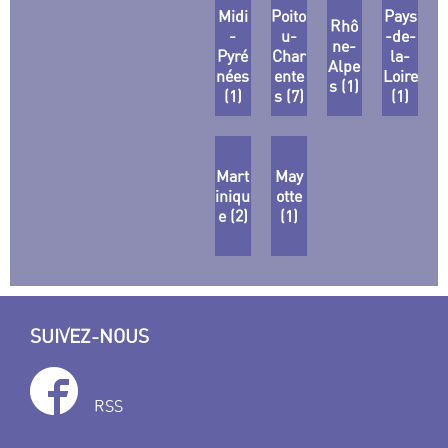
Midi
Poito
Pays
Rhô
-
u-
-de-
ne-
Pyré
Char
la-
Alpe
nées
ente
Loire
s (1)
(1)
s (7)
(1)
Mart
May
iniqu
otte
e (2)
(1)
SUIVEZ-NOUS
RSS