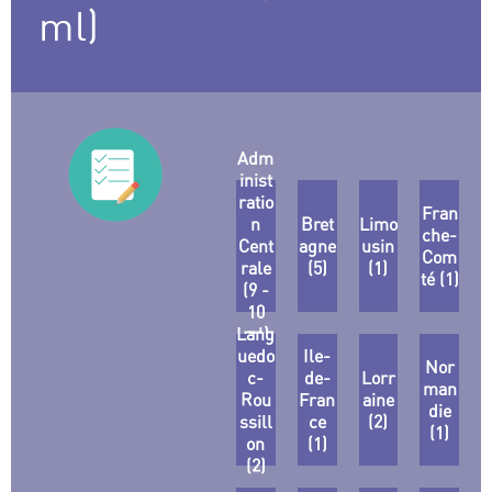
ml)
Adm
inist
ratio
Fran
n
Bret
Limo
che-
Cent
agne
usin
Com
rale
(5)
(1)
té (1)
(9 -
10
Lang
ml)
uedo
Ile-
Nor
c-
de-
Lorr
man
Rou
Fran
aine
die
ssill
ce
(2)
(1)
on
(1)
(2)