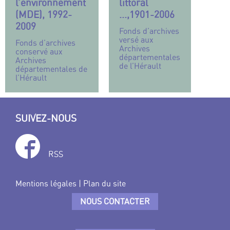
l’environnement
littoral
(MDE), 1992-
...,1901-2006
2009
Fonds d’archives
versé aux
Fonds d’archives
Archives
conservé aux
départementales
Archives
de l’Hérault
départementales de
l’Hérault
SUIVEZ-NOUS
RSS
Mentions légales
|
Plan du site
NOUS CONTACTER