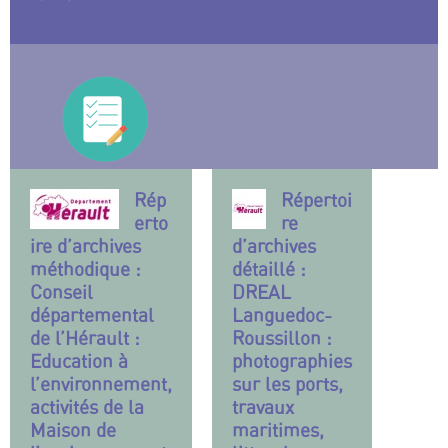
Rép
Répertoi
erto
re
ire d’archives
d’archives
méthodique :
détaillé :
Conseil
DREAL
départemental
Languedoc-
de l’Hérault :
Roussillon :
Education à
photographies
l’environnement,
sur les ports,
activités de la
travaux
Maison de
maritimes,