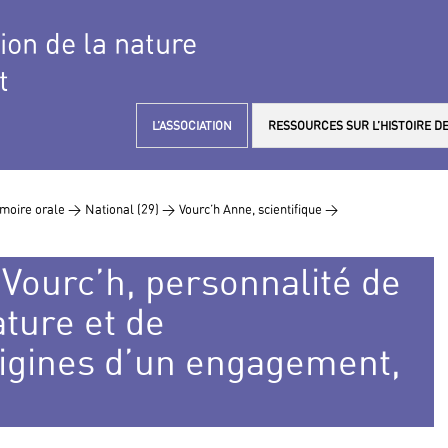
tion de la nature
t
L’ASSOCIATION
RESSOURCES SUR L’HISTOIRE DE
moire orale >
National (29) >
Vourc’h Anne, scientifique >
Vourc’h, personnalité de
ature et de
rigines d’un engagement,