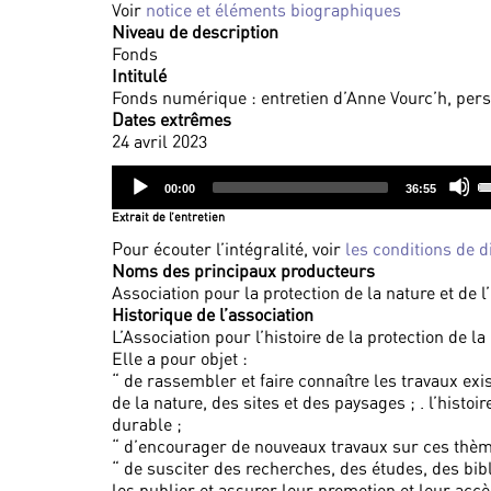
Voir
notice et éléments biographiques
Niveau de description
Fonds
Intitulé
Fonds numérique : entretien d’Anne Vourc’h, perso
Dates extrêmes
24 avril 2023
Audio
U
Current
Total
00:00
36:55
Player
U
time
duration
Extrait de l’entretien
A
k
Pour écouter l’intégralité, voir
les conditions de d
to
Noms des principaux producteurs
i
Association pour la protection de la nature et de 
o
Historique de l’association
d
L’Association pour l’histoire de la protection de 
v
Elle a pour objet :
“ de rassembler et faire connaître les travaux exist
de la nature, des sites et des paysages ; . l’histo
durable ;
“ d’encourager de nouveaux travaux sur ces thèm
“ de susciter des recherches, des études, des bi
les publier et assurer leur promotion et leur accè