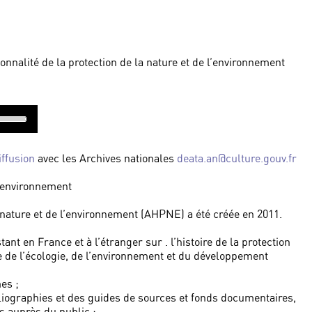
nnalité de la protection de la nature et de l’environnement
se
p/Down
rrow
eys
iffusion
avec les Archives nationales
deata.an@culture.gouv.fr
ncrease
l’environnement
r
ecrease
la nature et de l’environnement (AHPNE) a été créée en 2011.
olume.
ant en France et à l’étranger sur . l’histoire de la protection
ire de l’écologie, de l’environnement et du développement
es ;
bliographies et des guides de sources et fonds documentaires,
s auprès du public ;