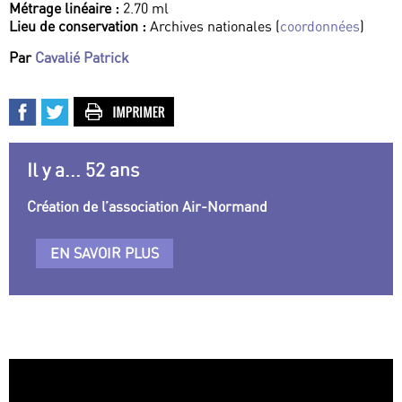
Métrage linéaire :
2.70 ml
Lieu de conservation :
Archives nationales (
coordonnées
)
Par
Cavalié Patrick
Il y a... 52 ans
Création de l’association Air-Normand
EN SAVOIR PLUS