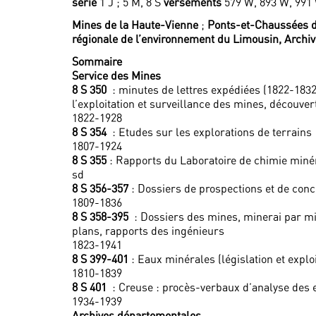
série
1 J ; 5 M, 8 S
versements
579 W, 893 W, 991
Mines de la Haute-Vienne
;
Ponts-et-Chaussées d
régionale de l’environnement du Limousin,
Archiv
Sommaire
Service des Mines
8 S 350
: minutes de lettres expédiées (1822-1832
l’exploitation et surveillance des mines, découver
1822-1928
8 S 354
: Etudes sur les explorations de terrains
1807-1924
8 S 355
: Rapports du Laboratoire de chimie miné
sd
8 S 356-357
: Dossiers de prospections et de co
1809-1836
8 S 358-395
: Dossiers des mines, minerai par mi
plans, rapports des ingénieurs
1823-1941
8 S 399-401
: Eaux minérales (législation et exploi
1810-1839
8 S 401
: Creuse : procès-verbaux d’analyse des 
1934-1939
Archives départementales