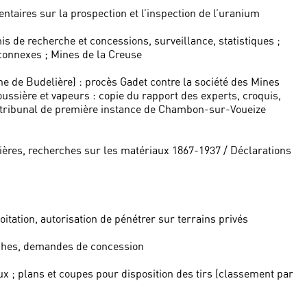
taires sur la prospection et l’inspection de l’uranium
is de recherche et concessions, surveillance, statistiques ;
 connexes ; Mines de la Creuse
e de Budelière) : procès Gadet contre la société des Mines
oussière et vapeurs : copie du rapport des experts, croquis,
u tribunal de première instance de Chambon-sur-Voueize
rières, recherches sur les matériaux 1867-1937 / Déclarations
tation, autorisation de pénétrer sur terrains privés
rches, demandes de concession
ux ; plans et coupes pour disposition des tirs (classement par