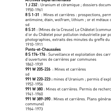
1 J 232
: Uranium et céramique ; dossiers documen
1950-1961
8 S 1-31
: Mines et carrières : prospections, perm
antimoine, étain, wolfram, lithium ; or et métaux
sd
8 S 31
: (Mines de la Creuse) Le Châtelet (commun
d’or du Châtelet pour pollution industrielle par p
photographies, extraits des minutes du greffe d
1910-1911
Ponts-et-Chaussées
8 S 174-176
: Surveillance et exploitation des car
d’ouvertures de carrières par communes
1862-1939
991 W 205-226
: Mines et carrières
sd
991 W 220-223 :
mines d’Uranium ; permis d’exploi
1952-1956
991 W 380
: Mines et carrières. Permis de reche
1941-1960
991 W 389-390
: Mines et carrières. Plans généra
commune)
1964-1973