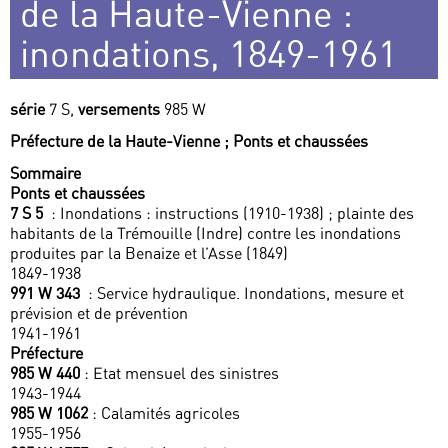
de la Haute-Vienne :
inondations, 1849-1961
série
7 S,
versements
985 W
Préfecture de la Haute-Vienne ; Ponts et chaussées
Sommaire
Ponts et chaussées
7 S 5
: Inondations : instructions (1910-1938) ; plainte des
habitants de la Trémouille (Indre) contre les inondations
produites par la Benaize et l’Asse (1849)
1849-1938
991 W 343
: Service hydraulique. Inondations, mesure et
prévision et de prévention
1941-1961
Préfecture
985 W 440
: Etat mensuel des sinistres
1943-1944
985 W 1062
: Calamités agricoles
1955-1956