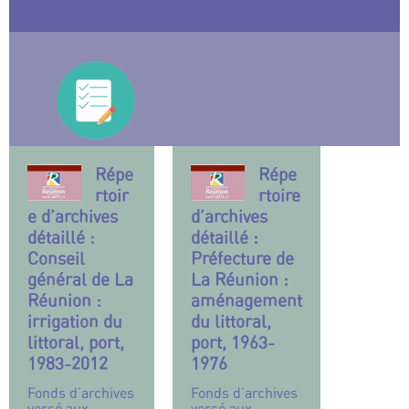
Répe
Répe
rtoir
rtoire
e d’archives
d’archives
détaillé :
détaillé :
Conseil
Préfecture de
général de La
La Réunion :
Réunion :
aménagement
irrigation du
du littoral,
littoral, port,
port, 1963-
1983-2012
1976
Fonds d’archives
Fonds d’archives
versé aux
versé aux