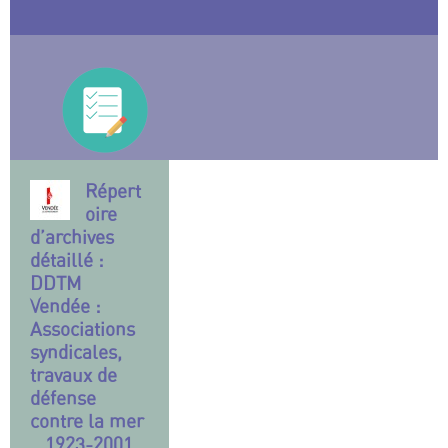
Répert
oire
d’archives
détaillé :
DDTM
Vendée :
Associations
syndicales,
travaux de
défense
contre la mer
...1923-2001