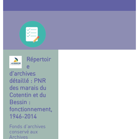
Répertoir
e
d’archives
détaillé : PNR
des marais du
Cotentin et du
Bessin :
fonctionnement,
1946-2014
Fonds d’archives
conservé aux
Archives