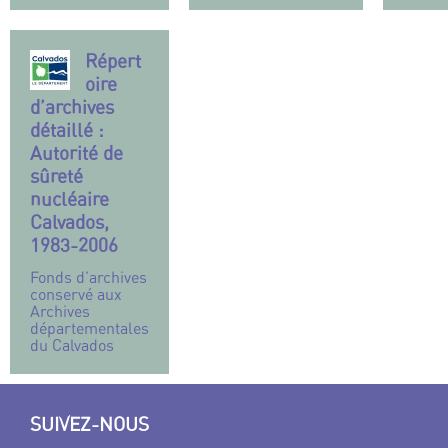
Répert
oire
d’archives
détaillé :
Autorité de
sûreté
nucléaire
Calvados,
1983-2006
Fonds d’archives
conservé aux
Archives
départementales
du Calvados
SUIVEZ-NOUS