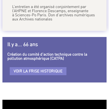
L’entretien a été organisé conjointement par
l’AHPNE et Florence Descamps, enseignante
à Sciences-Po Paris. Don d’archives numériques
aux Archives nationales
Il y a... 66 ans
Création du comité d’action technique contre la
pollution atmosphérique (CATPA)
VOIR LA FRISE HISTORIQUE