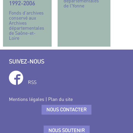
départementales
1992-2006
de l’Yonne
Fonds d’archives
conservé aux
Archives
départementales
de Saône-et-
Loire
SUIVEZ-NOUS
RSS
Mentions légales
|
Plan du site
NOUS CONTACTER
NOUS SOUTENIR