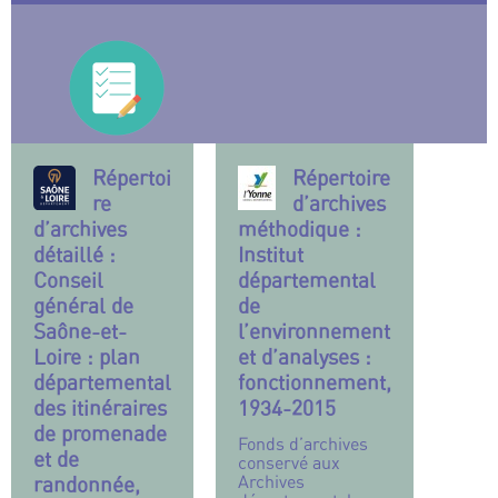
Répertoi
Répertoire
re
d’archives
d’archives
méthodique :
détaillé :
Institut
Conseil
départemental
général de
de
Saône-et-
l’environnement
Loire : plan
et d’analyses :
départemental
fonctionnement,
des itinéraires
1934-2015
de promenade
Fonds d’archives
et de
conservé aux
Archives
randonnée,