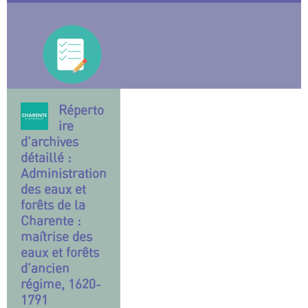
Réperto
ire
d’archives
détaillé :
Administration
des eaux et
forêts de la
Charente :
maîtrise des
eaux et forêts
d’ancien
régime, 1620-
1791