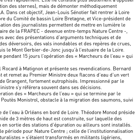
ction des sternes), mais de démonter méthodiquement
A. Dans cet objectif, Jean-Louis Sénotier fait rentrer à Loire
e du Comité de bassin Loire Bretagne, et Vice-président de
sation des journalistes permettent de mettre en lumière le
iaire de la FRAPEC - devenue entre-temps Nature Centre -,
tes avec des présentations d’arguments techniques et de
es déversoirs, des vals inondables et des repères de crues,
is le Mont Gerbier-de-Jonc jusqu’à l’estuaire de la Loire.
e pendant 15 jours l’opération des « Marcheurs de l’eau » qui
el Rocard à Matignon et présente ses revendications. Bernard
t et remet au Premier Ministre deux flacons d’eau d’un vert
t de Grangent, fortement eutrophisés. Impressionné par le
inistre s’y référera souvent dans ses décisions.
ération des « Marcheurs de l’eau » qui se termine par le
 Poutès Monistrol, obstacle à la migration des saumons, suivi
e de l’eau à Orléans en bord de Loire. Théodore Monod préside
mide de 3 mètres de haut est construite, sur laquelle des
 en sortie des stations d’épuration ou ailleurs sont installés.
 période pour Nature Centre ; celle de l’institutionnalisation
uralistes » s’étaient transformés en militants ligériens,