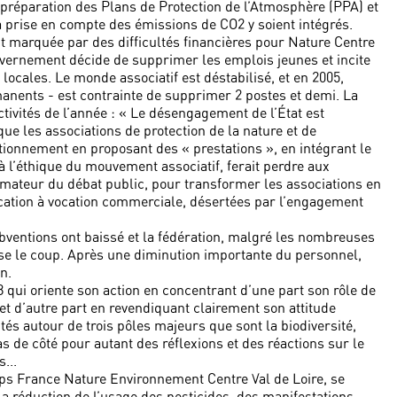
a préparation des Plans de Protection de l’Atmosphère (PPA) et
a prise en compte des émissions de CO2 y soient intégrés.
t marquée par des difficultés financières pour Nature Centre
ouvernement décide de supprimer les emplois jeunes et incite
s locales. Le monde associatif est déstabilisé, et en 2005,
manents - est contrainte de supprimer 2 postes et demi. La
tivités de l’année : « Le désengagement de l’État est
ue les associations de protection de la nature et de
tionnement en proposant des « prestations », en intégrant le
 à l’éthique du mouvement associatif, ferait perdre aux
nimateur du débat public, pour transformer les associations en
ation à vocation commerciale, désertées par l’engagement
bventions ont baissé et la fédération, malgré les nombreuses
se le coup. Après une diminution importante du personnel,
n.
08 qui oriente son action en concentrant d’une part son rôle de
et d’autre part en revendiquant clairement son attitude
vités autour de trois pôles majeurs que sont la biodiversité,
pas de côté pour autant des réflexions et des réactions sur le
...
ps France Nature Environnement Centre Val de Loire, se
la réduction de l’usage des pesticides, des manifestations