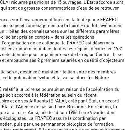
CLA) réclame pas moins de 15 ouvrages. L’État accorde alors
 qui sont de grosses consommatrices d’eau de se retrouver
ences sur l’environnement ligérien, la toute jeune FRAPEC
’écologie et l’aménagement de la Loire » qui fut l’événement
ir un « bilan des connaissances sur les différents paramètres
-ci soient pris en compte « dans les opérations
 l’organisation de ce colloque, la FRAPEC est désormais
de l’environnement » dans toutes les régions décidés en 1981
 sélectionnée pour organiser ceux de la région Centre. Ils se
 et embauche ses 2 premiers salariés en qualité d’objecteurs
 liaison », destinée à maintenir le lien entre des membres
, cette publication évolue et laisse sa place à « Nature
elatif à la Loire se poursuit en raison de l’accélération du
e soit accordé à la fédération au sein du récent
ire et de ses Affluents (EPALA), créé par l’État, un accord
 l’État et l’Agence de bassin Loire-Bretagne. En réaction, la
 à la Loire. Ainsi, née le 14 juin 1986 Loire Vivante, dont
s écologistes. La FRAPEC assure la coordination par
notier, puis par une permanente biologiste de formation,
lue très rapidement. Elle ne consiste plus seulement à opposer