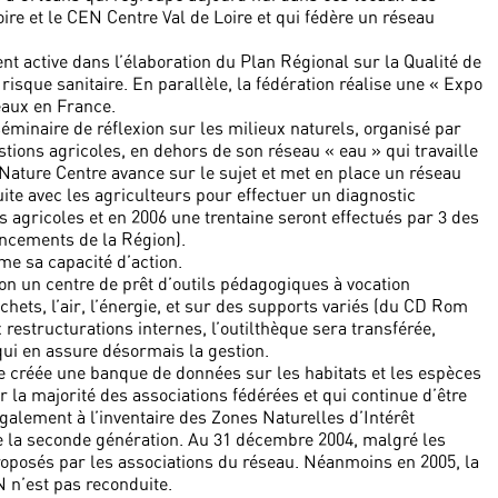
ire et le CEN Centre Val de Loire et qui fédère un réseau
nt active dans l’élaboration du Plan Régional sur la Qualité de
 risque sanitaire. En parallèle, la fédération réalise une « Expo
seaux en France.
minaire de réflexion sur les milieux naturels, organisé par
tions agricoles, en dehors de son réseau « eau » qui travaille
ature Centre avance sur le sujet et met en place un réseau
uite avec les agriculteurs pour effectuer un diagnostic
ns agricoles et en 2006 une trentaine seront effectués par 3 des
ancements de la Région).
me sa capacité d’action.
tion un centre de prêt d’outils pédagogiques à vocation
hets, l’air, l’énergie, et sur des supports variés (du CD Rom
 restructurations internes, l’outilthèque sera transférée,
ui en assure désormais la gestion.
e créée une banque de données sur les habitats et les espèces
r la majorité des associations fédérées et qui continue d’être
galement à l’inventaire des Zones Naturelles d’Intérêt
e la seconde génération. Au 31 décembre 2004, malgré les
proposés par les associations du réseau. Néanmoins en 2005, la
 n’est pas reconduite.