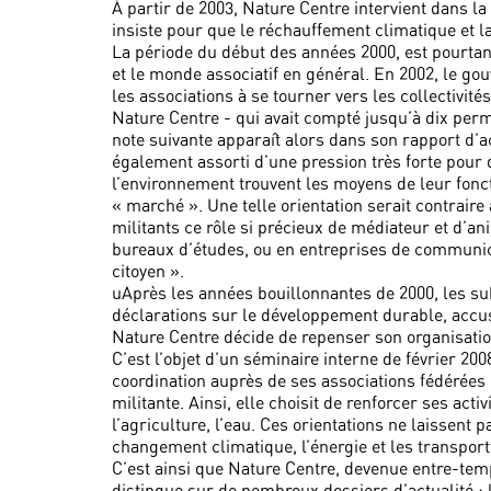
À partir de 2003, Nature Centre intervient dans l
insiste pour que le réchauffement climatique et l
La période du début des années 2000, est pourtan
et le monde associatif en général. En 2002, le g
les associations à se tourner vers les collectivité
Nature Centre - qui avait compté jusqu’à dix per
note suivante apparaît alors dans son rapport d’ac
également assorti d’une pression très forte pour q
l’environnement trouvent les moyens de leur fonc
« marché ». Une telle orientation serait contraire
militants ce rôle si précieux de médiateur et d’a
bureaux d’études, ou en entreprises de communic
citoyen ».
uAprès les années bouillonnantes de 2000, les su
déclarations sur le développement durable, accu
Nature Centre décide de repenser son organisatio
C’est l’objet d’un séminaire interne de février 20
coordination auprès de ses associations fédérées 
militante. Ainsi, elle choisit de renforcer ses acti
l’agriculture, l’eau. Ces orientations ne laissent 
changement climatique, l’énergie et les transports
C’est ainsi que Nature Centre, devenue entre-tem
distingue sur de nombreux dossiers d’actualité : 