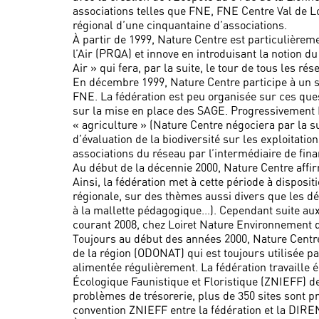
associations telles que FNE, FNE Centre Val de Lo
régional d’une cinquantaine d’associations.
À partir de 1999, Nature Centre est particulièreme
l’Air (PRQA) et innove en introduisant la notion du
Air » qui fera, par la suite, le tour de tous les ré
En décembre 1999, Nature Centre participe à un sé
FNE. La fédération est peu organisée sur ces ques
sur la mise en place des SAGE. Progressivement N
« agriculture » (Nature Centre négociera par la s
d’évaluation de la biodiversité sur les exploitatio
associations du réseau par l’intermédiaire de fin
Au début de la décennie 2000, Nature Centre affir
Ainsi, la fédération met à cette période à disposi
régionale, sur des thèmes aussi divers que les déc
à la mallette pédagogique...). Cependant suite aux
courant 2008, chez Loiret Nature Environnement q
Toujours au début des années 2000, Nature Centr
de la région (ODONAT) qui est toujours utilisée pa
alimentée régulièrement. La fédération travaille é
Écologique Faunistique et Floristique (ZNIEFF) d
problèmes de trésorerie, plus de 350 sites sont 
convention ZNIEFF entre la fédération et la DIREN