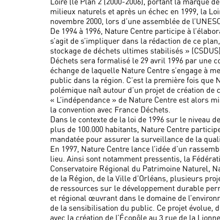
Loire (le Plan 2 (2000-2006), portant la marque d
milieux naturels et après un échec en 1999, la Loi
novembre 2000, lors d’une assemblée de l’UNESC
De 1994 à 1996, Nature Centre participe à l’élabo
s’agit de s’impliquer dans la rédaction de ce pla
stockage de déchets ultimes stabilisés » (CSDUS) 
Déchets sera formalisé le 29 avril 1996 par une c
échange de laquelle Nature Centre s’engage à men
public dans la région. C’est la première fois que 
polémique naît autour d’un projet de création de
« L’indépendance » de Nature Centre est alors mi
la convention avec France Déchets.
Dans le contexte de la loi de 1996 sur le niveau de
plus de 100.000 habitants, Nature Centre participe
mandatée pour assurer la surveillance de la qualit
En 1997, Nature Centre lance l’idée d’un rassem
lieu. Ainsi sont notamment pressentis, la Fédérat
Conservatoire Régional du Patrimoine Naturel, Nat
de la Région, de la Ville d’Orléans, plusieurs pro
de ressources sur le développement durable permet
et régional œuvrant dans le domaine de l’environ
de la sensibilisation du public. Ce projet évolue,
avec la création de l’Écopôle au 3 rue de la Lion