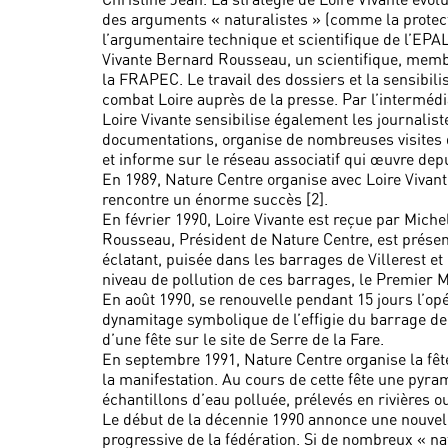
des arguments « naturalistes » (comme la prote
l’argumentaire technique et scientifique de l’EPAL
Vivante Bernard Rousseau, un scientifique, membr
la FRAPEC. Le travail des dossiers et la sensibili
combat Loire auprès de la presse. Par l’interméd
Loire Vivante sensibilise également les journalis
documentations, organise de nombreuses visites d
et informe sur le réseau associatif qui œuvre depu
En 1989, Nature Centre organise avec Loire Vivant
rencontre un énorme succès [2].
En février 1990, Loire Vivante est reçue par Mich
Rousseau, Président de Nature Centre, est présen
éclatant, puisée dans les barrages de Villerest e
niveau de pollution de ces barrages, le Premier M
En août 1990, se renouvelle pendant 15 jours l’op
dynamitage symbolique de l’effigie du barrage de
d’une fête sur le site de Serre de la Fare.
En septembre 1991, Nature Centre organise la fêt
la manifestation. Au cours de cette fête une pyra
échantillons d’eau polluée, prélevés en rivières ou
Le début de la décennie 1990 annonce une nouvelle
progressive de la fédération. Si de nombreux « nat