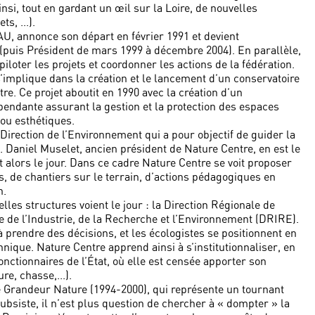
nsi, tout en gardant un œil sur la Loire, de nouvelles
s, ...).
, annonce son départ en février 1991 et devient
puis Président de mars 1999 à décembre 2004). En parallèle,
loter les projets et coordonner les actions de la fédération.
s’implique dans la création et le lancement d’un conservatoire
re. Ce projet aboutit en 1990 avec la création d’un
pendante assurant la gestion et la protection des espaces
 ou esthétiques.
Direction de l’Environnement qui a pour objectif de guider la
. Daniel Muselet, ancien président de Nature Centre, en est le
t alors le jour. Dans ce cadre Nature Centre se voit proposer
es, de chantiers sur le terrain, d’actions pédagogiques en
n.
les structures voient le jour : la Direction Régionale de
e de l’Industrie, de la Recherche et l’Environnement (DRIRE).
prendre des décisions, et les écologistes se positionnent en
ique. Nature Centre apprend ainsi à s’institutionnaliser, en
nctionnaires de l’État, où elle est censée apporter son
re, chasse,...).
re Grandeur Nature (1994-2000), qui représente un tournant
subsiste, il n’est plus question de chercher à « dompter » la