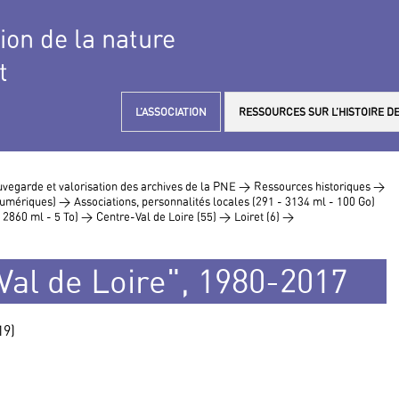
tion de la nature
t
L’ASSOCIATION
RESSOURCES SUR L’HISTOIRE DE
vegarde et valorisation des archives de la PNE >
Ressources historiques >
 numériques) >
Associations, personnalités locales (291 - 3134 ml - 100 Go)
- 2860 ml - 5 To) >
Centre-Val de Loire (55) >
Loiret (6) >
al de Loire", 1980-2017
19)