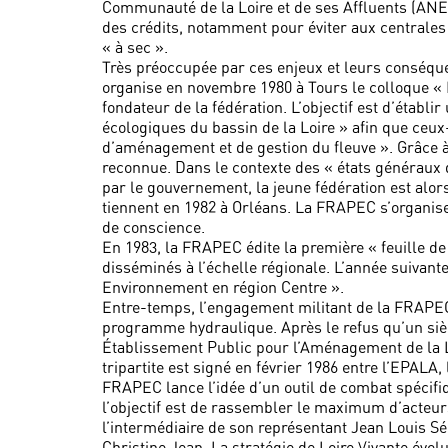
Communauté de la Loire et de ses Affluents (ANE
des crédits, notamment pour éviter aux centrales
« à sec ».
Très préoccupée par ces enjeux et leurs conséqu
organise en novembre 1980 à Tours le colloque « L
fondateur de la fédération. L’objectif est d’établ
écologiques du bassin de la Loire » afin que ceux
d’aménagement et de gestion du fleuve ». Grâce à
reconnue. Dans le contexte des « états généraux 
par le gouvernement, la jeune fédération est alors
tiennent en 1982 à Orléans. La FRAPEC s’organise
de conscience.
En 1983, la FRAPEC édite la première « feuille de
disséminés à l’échelle régionale. L’année suivante
Environnement en région Centre ».
Entre-temps, l’engagement militant de la FRAPEC r
programme hydraulique. Après le refus qu’un sièg
Établissement Public pour l’Aménagement de la Lo
tripartite est signé en février 1986 entre l’EPALA,
FRAPEC lance l’idée d’un outil de combat spécifique
l’objectif est de rassembler le maximum d’acteur
l’intermédiaire de son représentant Jean Louis Sé
Christine Jean. La stratégie de Loire Vivante évo