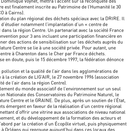
e Dominique Voynet, mettra l’accent sur la reconquête des
re est finalement inscrite au Patrimoine de l’Humanité le 30
O à Cairns).
ration du plan régional des déchets spéciaux avec la DRIRE. Il
n, d’étudier notamment l’implantation d’un « centre de
dans la région Centre. Un partenariat avec la société France
onvention pour 3 ans incluant une participation financière en
er des actions de sensibilisation sur les déchets auprès du
Nature Centre se lie à une société privée. Pour autant, une
 centre à Charenton dans le Cher par France déchets.
se en doute, puis le 15 décembre 1997, la fédération dénonce
 pollution et la qualité de l’air dans les agglomérations de
 à la création de LIG’AIR, le 27 novembre 1996 (association
é de l’air dans la région Centre).
blement du monde associatif de l’environnement sur un seul
ion Nationale des Conservatoires du Patrimoine Naturel, le
ure Centre et le GRAINE. De plus, après un soutien de l’État,
jets émergent en faveur de la réalisation d’un centre régional
tant d’offrir une vitrine aux associations de niveau national
nement, et du développement de la formation des acteurs et
 d’abord par la création d’un Écopôle virtuel, puis physiquement
ne à Orléans qui regroupe aujourd’hui dans ces locaux des