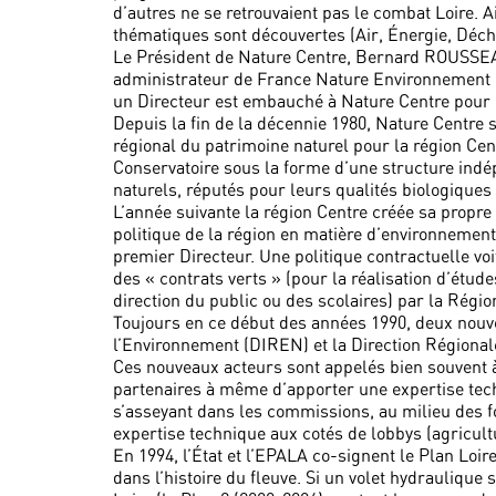
d’autres ne se retrouvaient pas le combat Loire. Ai
thématiques sont découvertes (Air, Énergie, Déchet
Le Président de Nature Centre, Bernard ROUSSEAU
administrateur de France Nature Environnement (
un Directeur est embauché à Nature Centre pour pi
Depuis la fin de la décennie 1980, Nature Centre 
régional du patrimoine naturel pour la région Cent
Conservatoire sous la forme d’une structure indé
naturels, réputés pour leurs qualités biologiques
L’année suivante la région Centre créée sa propre 
politique de la région en matière d’environnement
premier Directeur. Une politique contractuelle voi
des « contrats verts » (pour la réalisation d’étud
direction du public ou des scolaires) par la Régio
Toujours en ce début des années 1990, deux nouvel
l’Environnement (DIREN) et la Direction Régional
Ces nouveaux acteurs sont appelés bien souvent à 
partenaires à même d’apporter une expertise techn
s’asseyant dans les commissions, au milieu des fo
expertise technique aux cotés de lobbys (agricultu
En 1994, l’État et l’EPALA co-signent le Plan Loi
dans l’histoire du fleuve. Si un volet hydraulique 