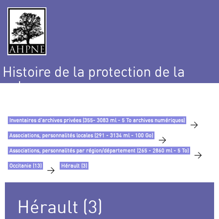
Histoire de la protection de la
nature
et de l’environnement
Inventaires d’archives privées (355- 3083 ml - 5 To archives numériques)
>
Associations, personnalités locales (291 - 3134 ml - 100 Go)
>
Associations, personnalités par région/département (265 - 2860 ml - 5 To)
>
Occitanie (13)
Hérault (3)
>
Hérault (3)