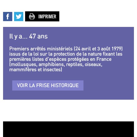
Il y a... 47 ans
Premiers arrêtés ministériels (24 avril et 3 août 1979)
issus de la loi sur la protection de la nature fixant les
premières listes d’espèces protégées en France
(mollusques, amphibiens, reptiles, oiseaux,
mammifères et insectes)
VOIR LA FRISE HISTORIQUE