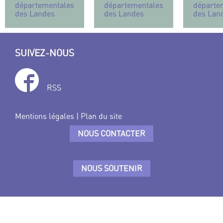
départementales
départementales
départe
des Landes
des Landes
des Lan
SUIVEZ-NOUS
RSS
Mentions légales
|
Plan du site
NOUS CONTACTER
NOUS SOUTENIR