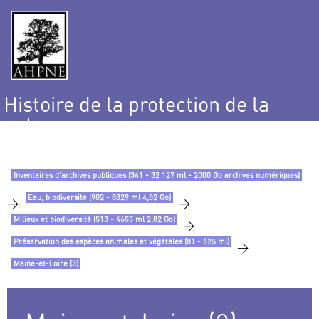
Histoire de la protection de la
nature
et de l’environnement
Inventaires d’archives publiques (341 - 32 127 ml - 2000 Go archives numériques)
Eau, biodiversité (902 - 8829 ml 4,82 Go)
>
>
Milieux et biodiversité (513 - 4655 ml 2,82 Go)
>
Préservation des espèces animales et végétales (81 - 625 ml)
>
Maine-et-Loire (3)