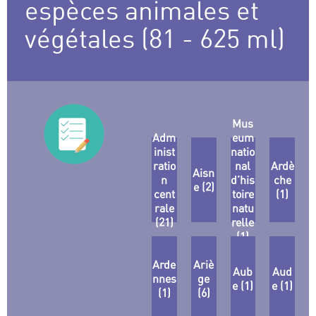
espèces animales et
végétales (81 - 625 ml)
Mus
Adm
eum
inist
natio
ratio
nal
Ardè
Aisn
n
d’his
che
e (2)
cent
toire
(1)
rale
natu
(21)
relle
(1)
Arde
Ariè
Aub
Aud
nnes
ge
e (1)
e (1)
(1)
(6)