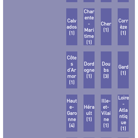
Char
ente
Calv
Corr
-
Cher
ados
èze
Mari
(1)
(1)
(1)
time
(1)
Côte
s
Dord
Dou
Gard
d’Ar
ogne
bs
(1)
mor
(1)
(3)
(1)
Loire
Haut
Ille-
-
e-
Héra
et-
Atla
Garo
ult
Vilai
ntiq
nne
(1)
ne
ue
(4)
(1)
(1)