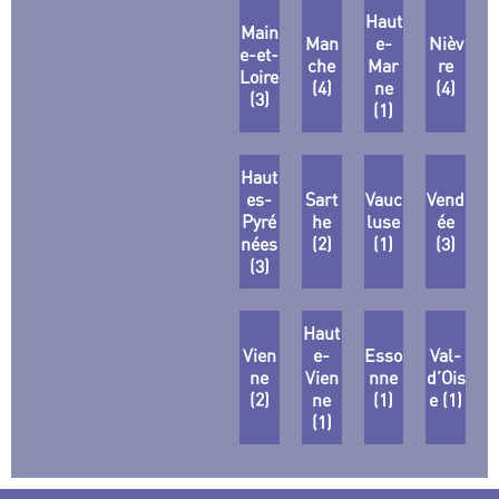
Haut
Main
Man
e-
Nièv
e-et-
che
Mar
re
Loire
(4)
ne
(4)
(3)
(1)
Haut
es-
Sart
Vauc
Vend
Pyré
he
luse
ée
nées
(2)
(1)
(3)
(3)
Haut
Vien
e-
Esso
Val-
ne
Vien
nne
d’Ois
(2)
ne
(1)
e (1)
(1)