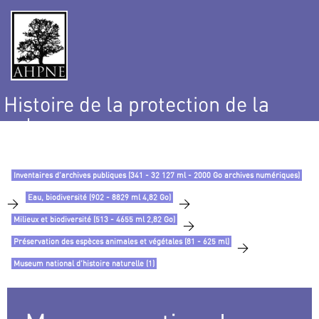
Histoire de la protection de la
nature
et de l’environnement
Inventaires d’archives publiques (341 - 32 127 ml - 2000 Go archives numériques)
Eau, biodiversité (902 - 8829 ml 4,82 Go)
>
>
Milieux et biodiversité (513 - 4655 ml 2,82 Go)
>
Préservation des espèces animales et végétales (81 - 625 ml)
>
Museum national d’histoire naturelle (1)