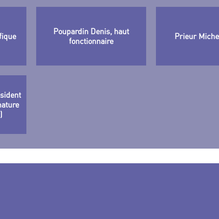
Poupardin Denis, haut
fique
Prieur Michel
fonctionnaire
ésident
nature
)