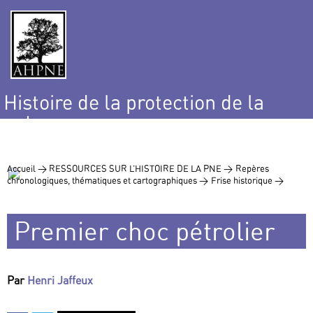
Histoire de la protection de la
nature
et de l’environnement
Accueil >
RESSOURCES SUR L’HISTOIRE DE LA PNE >
Repères
chronologiques, thématiques et cartographiques >
Frise historique >
Premier choc pétrolier
Par
Henri Jaffeux