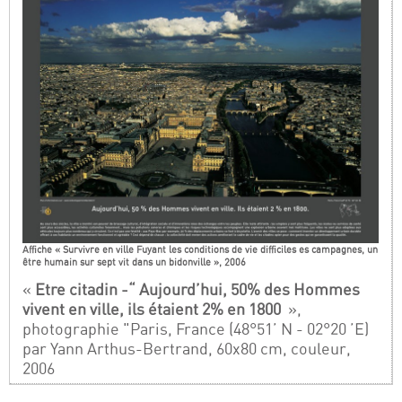
Affiche « Survivre en ville Fuyant les conditions de vie difficiles es campagnes, un
être humain sur sept vit dans un bidonville », 2006
«
Etre citadin -“ Aujourd’hui, 50% des Hommes
vivent en ville, ils étaient 2% en 1800
»,
photographie "Paris, France (48°51’ N - 02°20 ’E)
par Yann Arthus-Bertrand, 60x80 cm, couleur,
2006