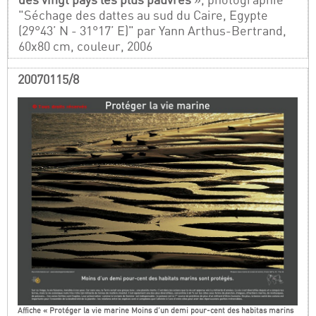
"Séchage des dattes au sud du Caire, Egypte
(29°43’ N - 31°17’ E)" par Yann Arthus-Bertrand,
60x80 cm, couleur, 2006
20070115/8
Affiche « Protéger la vie marine Moins d’un demi pour-cent des habitas marins