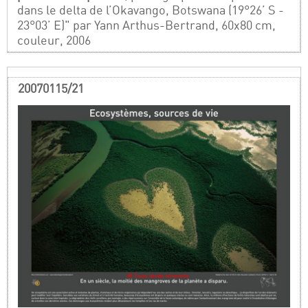
dans le delta de l’Okavango, Botswana (19°26’ S -
23°03’ E)" par Yann Arthus-Bertrand, 60x80 cm,
couleur, 2006
20070115/21