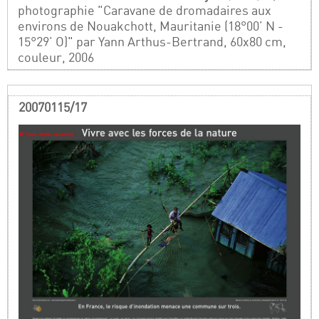
photographie "Caravane de dromadaires aux
environs de Nouakchott, Mauritanie (18°00’ N -
15°29’ O)" par Yann Arthus-Bertrand, 60x80 cm,
couleur, 2006
20070115/17