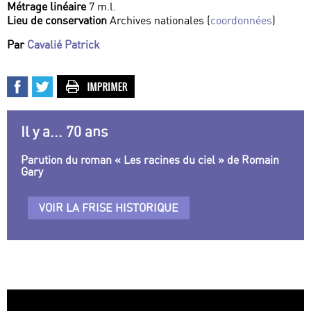
Métrage linéaire
7 m.l.
Lieu de conservation
Archives nationales (
coordonnées
)
Par
Cavalié Patrick
Il y a... 70 ans
Parution du roman « Les racines du ciel » de Romain
Gary
VOIR LA FRISE HISTORIQUE