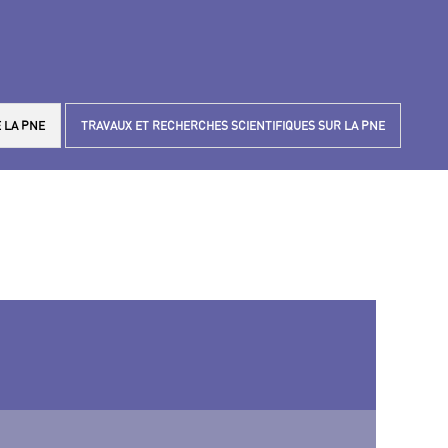
 LA PNE
TRAVAUX ET RECHERCHES SCIENTIFIQUES SUR LA PNE