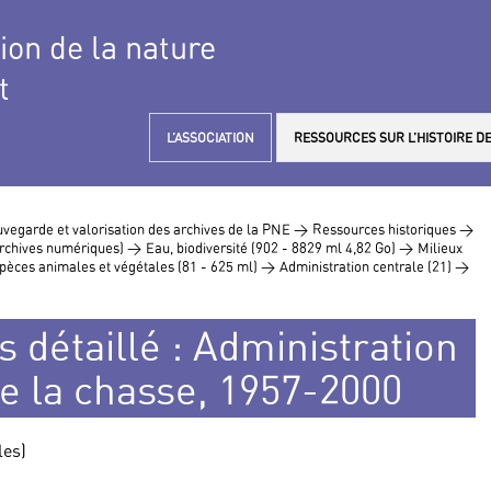
tion de la nature
t
L’ASSOCIATION
RESSOURCES SUR L’HISTOIRE DE
vegarde et valorisation des archives de la PNE >
Ressources historiques >
 archives numériques) >
Eau, biodiversité (902 - 8829 ml 4,82 Go) >
Milieux
pèces animales et végétales (81 - 625 ml) >
Administration centrale (21) >
s détaillé : Administration
de la chasse, 1957-2000
les)