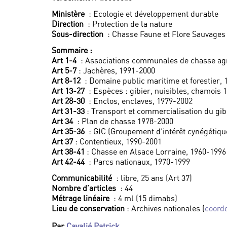
Ministère
: Ecologie et développement durable
Direction
: Protection de la nature
Sous-direction
: Chasse Faune et Flore Sauvages
Sommaire :
Art 1-4
: Associations communales de chasse ag
Art 5-7
: Jachères, 1991-2000
Art 8-12
: Domaine public maritime et forestier,
Art 13-27
: Espèces : gibier, nuisibles, chamois 
Art 28-30
: Enclos, enclaves, 1979-2002
Art 31-33
: Transport et commercialisation du gib
Art 34
: Plan de chasse 1978-2000
Art 35-36
: GIC (Groupement d’intérêt cynégétiqu
Art 37
: Contentieux, 1990-2001
Art 38-41
: Chasse en Alsace Lorraine, 1960-1996
Art 42-44
: Parcs nationaux, 1970-1999
Communicabilité
: libre, 25 ans (Art 37)
Nombre d’articles
: 44
Métrage linéaire
: 4 ml (15 dimabs)
Lieu de conservation
: Archives nationales (
coord
Par
Cavalié Patrick