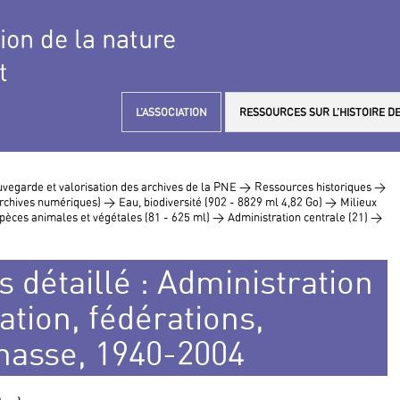
tion de la nature
t
L’ASSOCIATION
RESSOURCES SUR L’HISTOIRE DE
vegarde et valorisation des archives de la PNE >
Ressources historiques >
 archives numériques) >
Eau, biodiversité (902 - 8829 ml 4,82 Go) >
Milieux
pèces animales et végétales (81 - 625 ml) >
Administration centrale (21) >
s détaillé : Administration
ation, fédérations,
chasse, 1940-2004