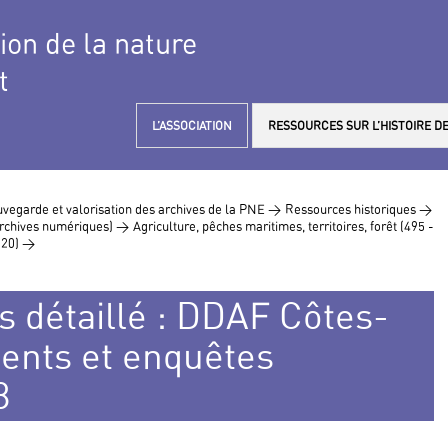
tion de la nature
t
L’ASSOCIATION
RESSOURCES SUR L’HISTOIRE DE
vegarde et valorisation des archives de la PNE >
Ressources historiques >
 archives numériques) >
Agriculture, pêches maritimes, territoires, forêt (495 -
(20) >
s détaillé : DDAF Côtes-
ents et enquêtes
8