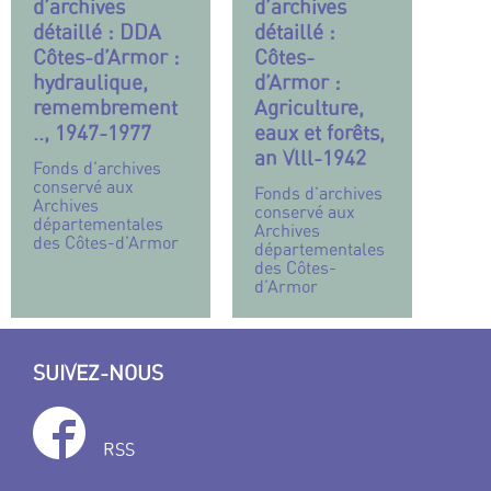
d’archives
d’archives
détaillé : DDA
détaillé :
Côtes-d’Armor :
Côtes-
hydraulique,
d’Armor :
remembrement
Agriculture,
.., 1947-1977
eaux et forêts,
an Vlll-1942
Fonds d’archives
conservé aux
Fonds d’archives
Archives
conservé aux
départementales
Archives
des Côtes-d’Armor
départementales
des Côtes-
d’Armor
SUIVEZ-NOUS
RSS