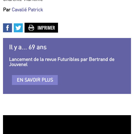
Par
Cavalié Patrick
Il y a... 69 ans
Lancement de la revue Futuribles par Bertrand de
Jouvenel
EN SAVOIR PLUS