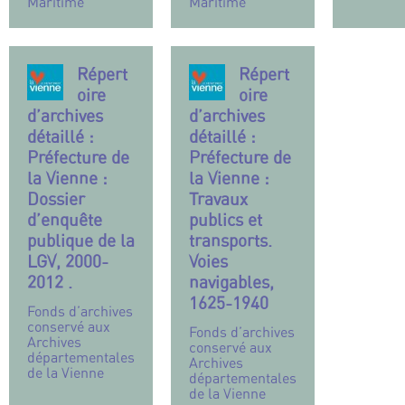
Maritime
Maritime
Répert
Répert
oire
oire
d’archives
d’archives
détaillé :
détaillé :
Préfecture de
Préfecture de
la Vienne :
la Vienne :
Dossier
Travaux
d’enquête
publics et
publique de la
transports.
LGV, 2000-
Voies
2012 .
navigables,
1625-1940
Fonds d’archives
conservé aux
Fonds d’archives
Archives
conservé aux
départementales
Archives
de la Vienne
départementales
de la Vienne