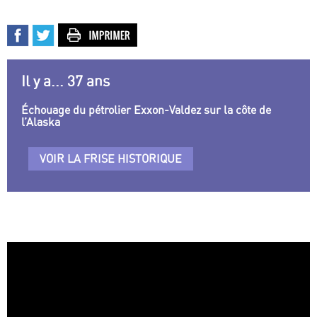
Il y a... 37 ans
Échouage du pétrolier Exxon-Valdez sur la côte de
l’Alaska
VOIR LA FRISE HISTORIQUE