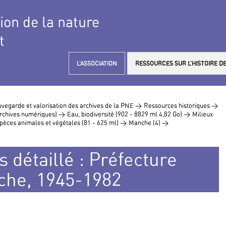
tion de la nature
t
L’ASSOCIATION
RESSOURCES SUR L’HISTOIRE DE
vegarde et valorisation des archives de la PNE >
Ressources historiques >
 archives numériques) >
Eau, biodiversité (902 - 8829 ml 4,82 Go) >
Milieux
pèces animales et végétales (81 - 625 ml) >
Manche (4) >
 détaillé : Préfecture
che, 1945-1982