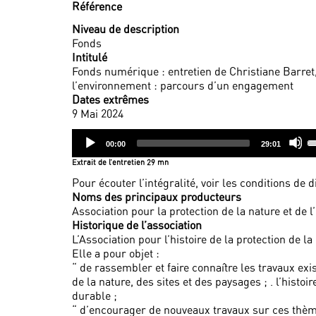
Référence
Niveau de description
Fonds
Intitulé
Fonds numérique : entretien de Christiane Barret, 
l’environnement : parcours d’un engagement
Dates extrêmes
9 Mai 2024
Audio
U
Current
Total
00:00
29:01
Player
U
time
duration
Extrait de l’entretien 29 mn
A
k
Pour écouter l’intégralité, voir les conditions de 
to
Noms des principaux producteurs
i
Association pour la protection de la nature et de 
o
Historique de l’association
d
L’Association pour l’histoire de la protection de 
v
Elle a pour objet :
“ de rassembler et faire connaître les travaux exist
de la nature, des sites et des paysages ; . l’histo
durable ;
“ d’encourager de nouveaux travaux sur ces thèm