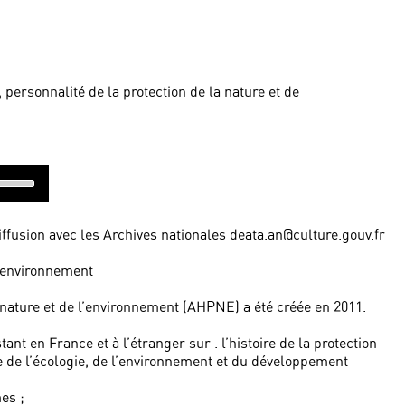
personnalité de la protection de la nature et de
se
p/Down
rrow
eys
diffusion avec les Archives nationales deata.an@culture.gouv.fr
ncrease
l’environnement
r
ecrease
la nature et de l’environnement (AHPNE) a été créée en 2011.
olume.
ant en France et à l’étranger sur . l’histoire de la protection
ire de l’écologie, de l’environnement et du développement
es ;