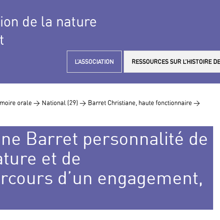
tion de la nature
t
L’ASSOCIATION
RESSOURCES SUR L’HISTOIRE DE
moire orale >
National (29) >
Barret Christiane, haute fonctionnaire >
ane Barret personnalité de
ature et de
arcours d’un engagement,