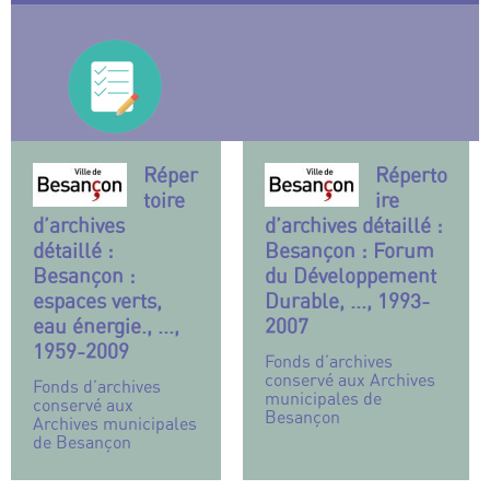
Réper
Réperto
toire
ire
d’archives
d’archives détaillé :
détaillé :
Besançon : Forum
Besançon :
du Développement
espaces verts,
Durable, ..., 1993-
eau énergie., ...,
2007
1959-2009
Fonds d’archives
conservé aux Archives
Fonds d’archives
municipales de
conservé aux
Besançon
Archives municipales
de Besançon