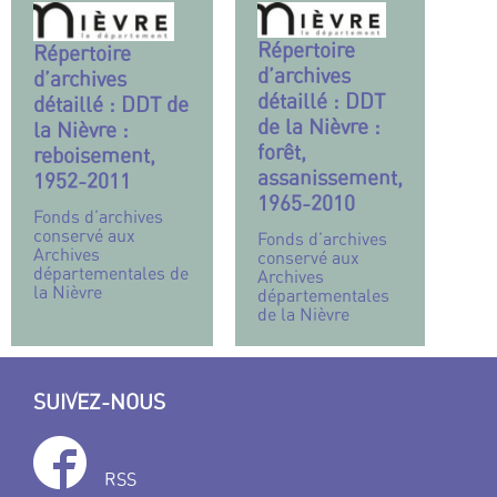
Répertoire
Répertoire
d’archives
d’archives
détaillé : DDT
détaillé : DDT de
de la Nièvre :
la Nièvre :
forêt,
reboisement,
assanissement,
1952-2011
1965-2010
Fonds d’archives
conservé aux
Fonds d’archives
Archives
conservé aux
départementales de
Archives
la Nièvre
départementales
de la Nièvre
SUIVEZ-NOUS
RSS