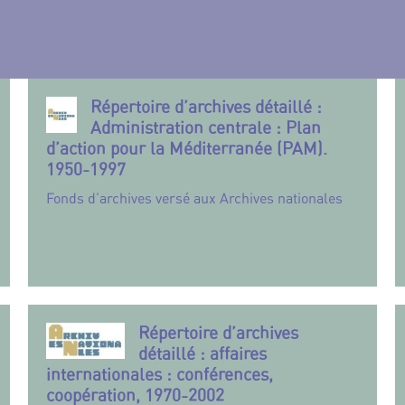
Répertoire d’archives détaillé :
Administration centrale : Plan
d’action pour la Méditerranée (PAM).
1950-1997
Fonds d’archives versé aux Archives nationales
Répertoire d’archives
détaillé : affaires
internationales : conférences,
coopération, 1970-2002