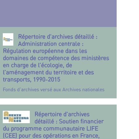
Répertoire d’archives détaillé :
Administration centrale :
Régulation européenne dans les
domaines de compétence des ministères
en charge de l’écologie, de
l’aménagement du territoire et des
transports, 1990-2015
Fonds d’archives versé aux Archives nationales
Répertoire d’archives
détaillé : Soutien financier
du programme communautaire LIFE
(CEE) pour des opérations en France,