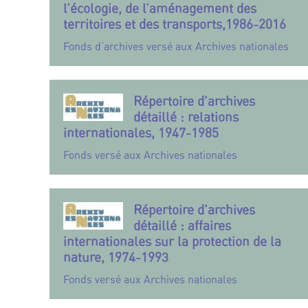
l’écologie, de l’aménagement des
territoires et des transports,1986-2016
Fonds d’archives versé aux Archives nationales
Répertoire d’archives
détaillé : relations
internationales, 1947-1985
Fonds versé aux Archives nationales
Répertoire d’archives
détaillé : affaires
internationales sur la protection de la
nature, 1974-1993
Fonds versé aux Archives nationales