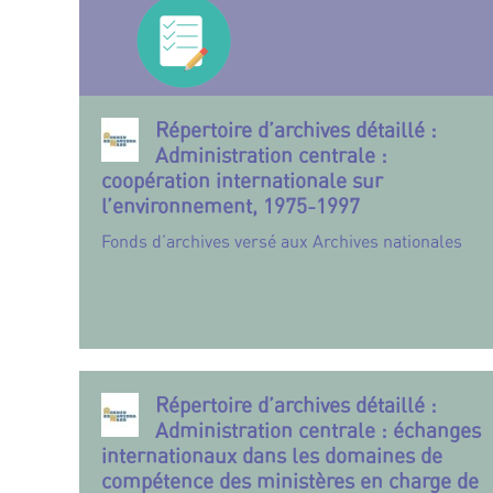
Répertoire d’archives détaillé :
Administration centrale :
coopération internationale sur
l’environnement, 1975-1997
Fonds d’archives versé aux Archives nationales
Répertoire d’archives détaillé :
Administration centrale : échanges
internationaux dans les domaines de
compétence des ministères en charge de