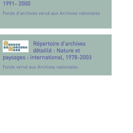
1991- 2000
Fonds d’archives versé aux Archives nationales
Répertoire d’archives
détaillé : Nature et
paysages : international, 1978-2003
Fonds versé aux Archives nationales