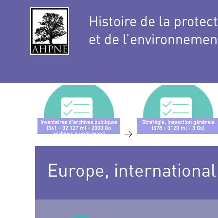
Histoire de la protec
et de l’environnemen
Inventaires d’archives publiques
Stratégie, inspection générale
(341 - 32 127 ml - 2000 Go
(578 - 3120 ml - 3 Go)
>
archives numériques)
Europe, international