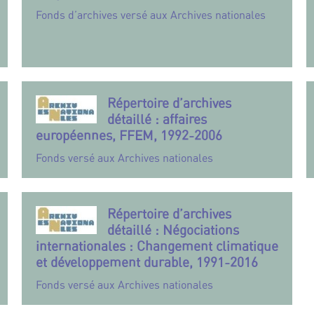
Fonds d’archives versé aux Archives nationales
Répertoire d’archives
détaillé : affaires
européennes, FFEM, 1992-2006
Fonds versé aux Archives nationales
Répertoire d’archives
détaillé : Négociations
internationales : Changement climatique
et développement durable, 1991-2016
Fonds versé aux Archives nationales